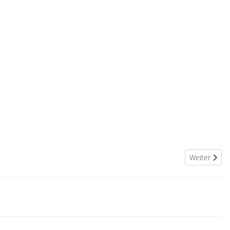
Nächster Bei
Weiter