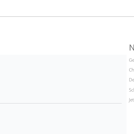
N
Ge
Ch
De
Sc
Je