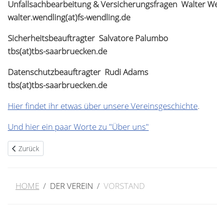
Unfallsachbearbeitung & Versicherungsfragen Walter W
walter.wendling(at)fs-wendling.de
Sicherheitsbeauftragter Salvatore Palumbo
tbs(at)tbs-saarbruecken.de
Datenschutzbeauftragter Rudi Adams
tbs(at)tbs-saarbruecken.de
Hier findet ihr etwas über unsere Vereinsgeschichte
.
Und hier ein paar Worte zu "Über uns"
Vorheriger Beitrag: Turnerbund St. Johann von 1847 e.V. Saarbrücke
Zurück
HOME
DER VEREIN
VORSTAND