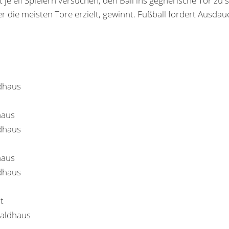
 je elf Spielern versuchen, den Ball ins gegnerische Tor zu
r die meisten Tore erzielt, gewinnt. Fußball fördert Ausda
dhaus
haus
dhaus
haus
dhaus
t
Waldhaus