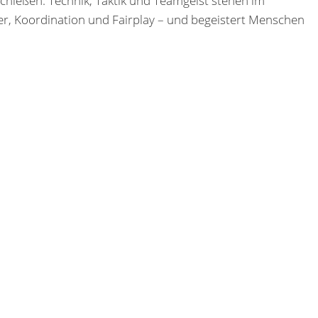
 schießen. Technik, Taktik und Teamgeist stehen im
uer, Koordination und Fairplay – und begeistert Menschen