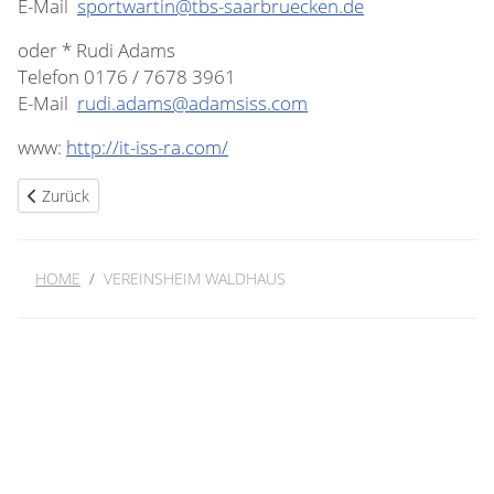
E-Mail
sportwartin@tbs-saarbruecken.de
oder * Rudi Adams
Telefon 0176 / 7678 3961
E-Mail
rudi.adams@adamsiss.com
www:
http://it-iss-ra.com/
Vorheriger Beitrag: TEst Blackout
Zurück
HOME
VEREINSHEIM WALDHAUS