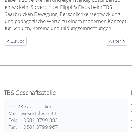
entwickeln. So verbindet Flippi & Flaps beim TBS
Saarbrücken Bewegung, Persönlichkeitsentwicklung
und pädagogische Werte zu einem modernen Konzept
für Schulen, Vereine und Bildungseinrichtungen.
Vorheriger Beitrag: Flippi & Flaps – Akrobatik, Parkour und Turnen fü
Nächster Bei
Zurück
Weiter
TBS Geschäftsstelle
66123 Saarbrücken
Meerwiesertalweg 84
Tel.: 0681 3799 382
Fax.: 0681 3799 967